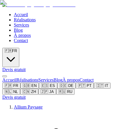
Accueil
Réalisations
Services
Blog
À propos
Contact
🇫🇷
FR
Devis gratuit
Accueil
Réalisations
Services
Blog
À propos
Contact
🇫🇷
FR
🇬🇧
EN
🇪🇸
ES
🇩🇪
DE
🇵🇹
PT
🇮🇹
IT
🇳🇱
NL
🇨🇳
ZH
🇯🇵
JA
🇷🇺
RU
Devis gratuit
Allium Paysage