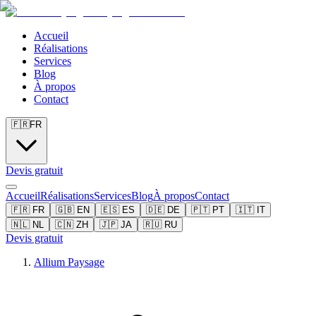
Accueil
Réalisations
Services
Blog
À propos
Contact
🇫🇷
FR
Devis gratuit
Accueil
Réalisations
Services
Blog
À propos
Contact
🇫🇷
FR
🇬🇧
EN
🇪🇸
ES
🇩🇪
DE
🇵🇹
PT
🇮🇹
IT
🇳🇱
NL
🇨🇳
ZH
🇯🇵
JA
🇷🇺
RU
Devis gratuit
Allium Paysage