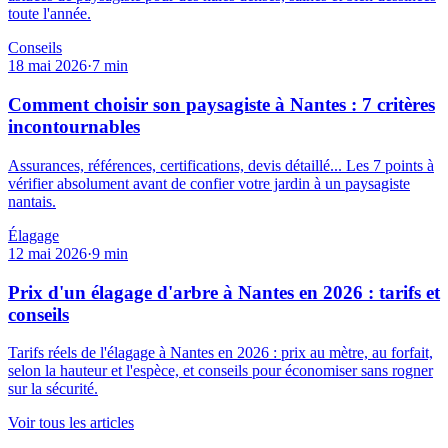
toute l'année.
Conseils
18 mai 2026
·
7
min
Comment choisir son paysagiste à Nantes : 7 critères
incontournables
Assurances, références, certifications, devis détaillé... Les 7 points à
vérifier absolument avant de confier votre jardin à un paysagiste
nantais.
Élagage
12 mai 2026
·
9
min
Prix d'un élagage d'arbre à Nantes en 2026 : tarifs et
conseils
Tarifs réels de l'élagage à Nantes en 2026 : prix au mètre, au forfait,
selon la hauteur et l'espèce, et conseils pour économiser sans rogner
sur la sécurité.
Voir tous les articles