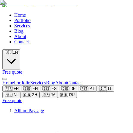
Home
Portfolio
Services
Blog
About
Contact
🇬🇧
EN
Free quote
Home
Portfolio
Services
Blog
About
Contact
🇫🇷
FR
🇬🇧
EN
🇪🇸
ES
🇩🇪
DE
🇵🇹
PT
🇮🇹
IT
🇳🇱
NL
🇨🇳
ZH
🇯🇵
JA
🇷🇺
RU
Free quote
Allium Paysage