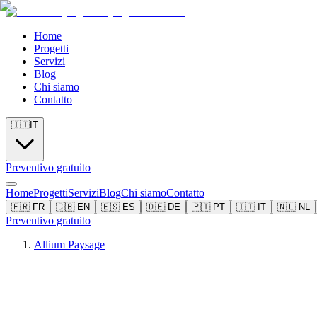
Home
Progetti
Servizi
Blog
Chi siamo
Contatto
🇮🇹
IT
Preventivo gratuito
Home
Progetti
Servizi
Blog
Chi siamo
Contatto
🇫🇷
FR
🇬🇧
EN
🇪🇸
ES
🇩🇪
DE
🇵🇹
PT
🇮🇹
IT
🇳🇱
NL
Preventivo gratuito
Allium Paysage