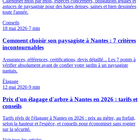
Calendrier mois par mois, espèces concernées, obligations légales et
astuces de paysagiste pour des haies denses, saines et bien dessinées
toute l'année.
Conseils
18 mai 2026
·
7
min
Comment choisir son paysagiste à Nantes : 7 critères
incontournables
Assurances, références, certifications, devis détaillé... Les 7 points à
vérifier absolument avant de confier votre jardin à un paysagiste
nantais.
Élagage
12 mai 2026
·
9
min
Prix d'un élagage d'arbre à Nantes en 2026 : tarifs et
conseils
Tarifs réels de l'élagage à Nantes en 2026 : prix au mètre, au forfait,
selon la hauteur et l'espèce, et conseils pour économiser sans rogner
sur la sécurité.
Voir tous les articles