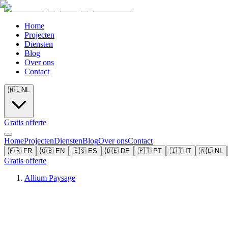
Home
Projecten
Diensten
Blog
Over ons
Contact
🇳🇱
NL
Gratis offerte
Home
Projecten
Diensten
Blog
Over ons
Contact
🇫🇷
FR
🇬🇧
EN
🇪🇸
ES
🇩🇪
DE
🇵🇹
PT
🇮🇹
IT
🇳🇱
NL
Gratis offerte
Allium Paysage