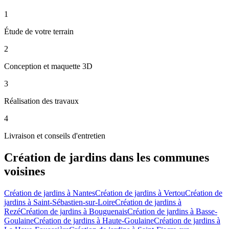
1
Étude de votre terrain
2
Conception et maquette 3D
3
Réalisation des travaux
4
Livraison et conseils d'entretien
Création de jardins
dans les communes
voisines
Création de jardins
à
Nantes
Création de jardins
à
Vertou
Création de
jardins
à
Saint-Sébastien-sur-Loire
Création de jardins
à
Rezé
Création de jardins
à
Bouguenais
Création de jardins
à
Basse-
Goulaine
Création de jardins
à
Haute-Goulaine
Création de jardins
à