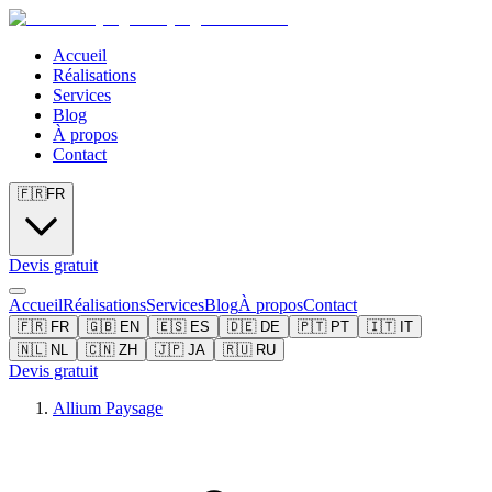
Accueil
Réalisations
Services
Blog
À propos
Contact
🇫🇷
FR
Devis gratuit
Accueil
Réalisations
Services
Blog
À propos
Contact
🇫🇷
FR
🇬🇧
EN
🇪🇸
ES
🇩🇪
DE
🇵🇹
PT
🇮🇹
IT
🇳🇱
NL
🇨🇳
ZH
🇯🇵
JA
🇷🇺
RU
Devis gratuit
Allium Paysage