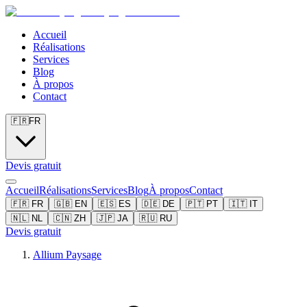
Accueil
Réalisations
Services
Blog
À propos
Contact
🇫🇷
FR
Devis gratuit
Accueil
Réalisations
Services
Blog
À propos
Contact
🇫🇷
FR
🇬🇧
EN
🇪🇸
ES
🇩🇪
DE
🇵🇹
PT
🇮🇹
IT
🇳🇱
NL
🇨🇳
ZH
🇯🇵
JA
🇷🇺
RU
Devis gratuit
Allium Paysage