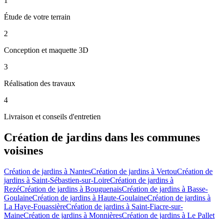
1
Étude de votre terrain
2
Conception et maquette 3D
3
Réalisation des travaux
4
Livraison et conseils d'entretien
Création de jardins
dans les communes
voisines
Création de jardins
à
Nantes
Création de jardins
à
Vertou
Création de
jardins
à
Saint-Sébastien-sur-Loire
Création de jardins
à
Rezé
Création de jardins
à
Bouguenais
Création de jardins
à
Basse-
Goulaine
Création de jardins
à
Haute-Goulaine
Création de jardins
à
La Haye-Fouassière
Création de jardins
à
Saint-Fiacre-sur-
Maine
Création de jardins
à
Monnières
Création de jardins
à
Le Pallet