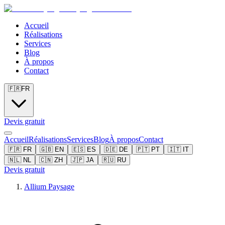
Accueil
Réalisations
Services
Blog
À propos
Contact
🇫🇷
FR
Devis gratuit
Accueil
Réalisations
Services
Blog
À propos
Contact
🇫🇷
FR
🇬🇧
EN
🇪🇸
ES
🇩🇪
DE
🇵🇹
PT
🇮🇹
IT
🇳🇱
NL
🇨🇳
ZH
🇯🇵
JA
🇷🇺
RU
Devis gratuit
Allium Paysage