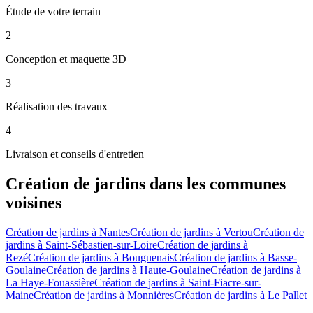
Étude de votre terrain
2
Conception et maquette 3D
3
Réalisation des travaux
4
Livraison et conseils d'entretien
Création de jardins
dans les communes
voisines
Création de jardins
à
Nantes
Création de jardins
à
Vertou
Création de
jardins
à
Saint-Sébastien-sur-Loire
Création de jardins
à
Rezé
Création de jardins
à
Bouguenais
Création de jardins
à
Basse-
Goulaine
Création de jardins
à
Haute-Goulaine
Création de jardins
à
La Haye-Fouassière
Création de jardins
à
Saint-Fiacre-sur-
Maine
Création de jardins
à
Monnières
Création de jardins
à
Le Pallet