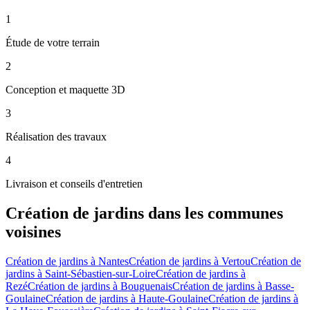
1
Étude de votre terrain
2
Conception et maquette 3D
3
Réalisation des travaux
4
Livraison et conseils d'entretien
Création de jardins
dans les communes
voisines
Création de jardins
à
Nantes
Création de jardins
à
Vertou
Création de
jardins
à
Saint-Sébastien-sur-Loire
Création de jardins
à
Rezé
Création de jardins
à
Bouguenais
Création de jardins
à
Basse-
Goulaine
Création de jardins
à
Haute-Goulaine
Création de jardins
à