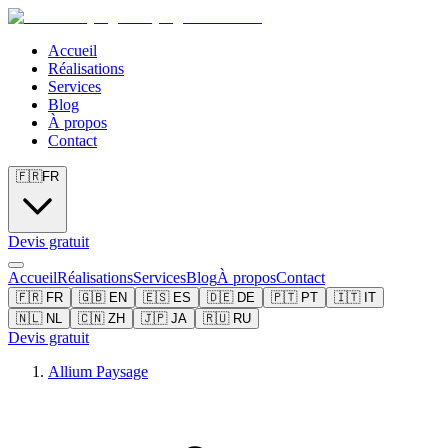
Accueil
Réalisations
Services
Blog
À propos
Contact
🇫🇷
FR
Devis gratuit
Accueil
Réalisations
Services
Blog
À propos
Contact
🇫🇷
FR
🇬🇧
EN
🇪🇸
ES
🇩🇪
DE
🇵🇹
PT
🇮🇹
IT
🇳🇱
NL
🇨🇳
ZH
🇯🇵
JA
🇷🇺
RU
Devis gratuit
Allium Paysage