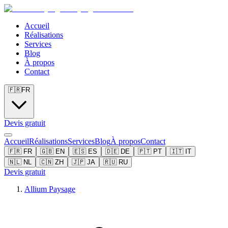
Accueil
Réalisations
Services
Blog
À propos
Contact
🇫🇷
FR
Devis gratuit
Accueil
Réalisations
Services
Blog
À propos
Contact
🇫🇷
FR
🇬🇧
EN
🇪🇸
ES
🇩🇪
DE
🇵🇹
PT
🇮🇹
IT
🇳🇱
NL
🇨🇳
ZH
🇯🇵
JA
🇷🇺
RU
Devis gratuit
Allium Paysage