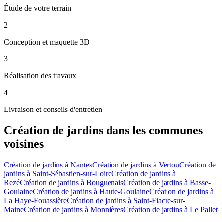
Étude de votre terrain
2
Conception et maquette 3D
3
Réalisation des travaux
4
Livraison et conseils d'entretien
Création de jardins
dans les communes
voisines
Création de jardins
à
Nantes
Création de jardins
à
Vertou
Création de
jardins
à
Saint-Sébastien-sur-Loire
Création de jardins
à
Rezé
Création de jardins
à
Bouguenais
Création de jardins
à
Basse-
Goulaine
Création de jardins
à
Haute-Goulaine
Création de jardins
à
La Haye-Fouassière
Création de jardins
à
Saint-Fiacre-sur-
Maine
Création de jardins
à
Monnières
Création de jardins
à
Le Pallet