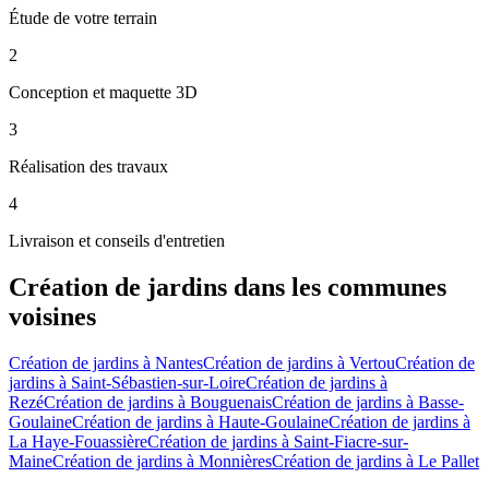
Étude de votre terrain
2
Conception et maquette 3D
3
Réalisation des travaux
4
Livraison et conseils d'entretien
Création de jardins
dans les communes
voisines
Création de jardins
à
Nantes
Création de jardins
à
Vertou
Création de
jardins
à
Saint-Sébastien-sur-Loire
Création de jardins
à
Rezé
Création de jardins
à
Bouguenais
Création de jardins
à
Basse-
Goulaine
Création de jardins
à
Haute-Goulaine
Création de jardins
à
La Haye-Fouassière
Création de jardins
à
Saint-Fiacre-sur-
Maine
Création de jardins
à
Monnières
Création de jardins
à
Le Pallet