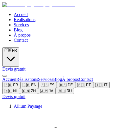
Accueil
Réalisations
Services
Blog
À propos
Contact
🇫🇷
FR
Devis gratuit
Accueil
Réalisations
Services
Blog
À propos
Contact
🇫🇷
FR
🇬🇧
EN
🇪🇸
ES
🇩🇪
DE
🇵🇹
PT
🇮🇹
IT
🇳🇱
NL
🇨🇳
ZH
🇯🇵
JA
🇷🇺
RU
Devis gratuit
Allium Paysage