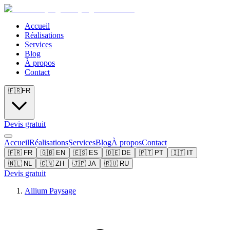
Accueil
Réalisations
Services
Blog
À propos
Contact
🇫🇷
FR
Devis gratuit
Accueil
Réalisations
Services
Blog
À propos
Contact
🇫🇷
FR
🇬🇧
EN
🇪🇸
ES
🇩🇪
DE
🇵🇹
PT
🇮🇹
IT
🇳🇱
NL
🇨🇳
ZH
🇯🇵
JA
🇷🇺
RU
Devis gratuit
Allium Paysage