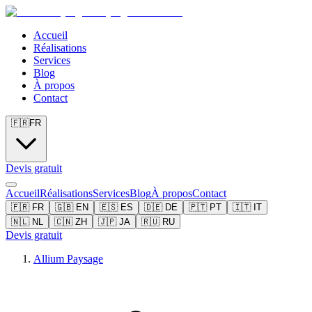
Accueil
Réalisations
Services
Blog
À propos
Contact
🇫🇷
FR
Devis gratuit
Accueil
Réalisations
Services
Blog
À propos
Contact
🇫🇷
FR
🇬🇧
EN
🇪🇸
ES
🇩🇪
DE
🇵🇹
PT
🇮🇹
IT
🇳🇱
NL
🇨🇳
ZH
🇯🇵
JA
🇷🇺
RU
Devis gratuit
Allium Paysage