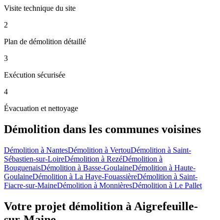
Visite technique du site
2
Plan de démolition détaillé
3
Exécution sécurisée
4
Évacuation et nettoyage
Démolition
dans les communes voisines
Démolition
à
Nantes
Démolition
à
Vertou
Démolition
à
Saint-
Sébastien-sur-Loire
Démolition
à
Rezé
Démolition
à
Bouguenais
Démolition
à
Basse-Goulaine
Démolition
à
Haute-
Goulaine
Démolition
à
La Haye-Fouassière
Démolition
à
Saint-
Fiacre-sur-Maine
Démolition
à
Monnières
Démolition
à
Le Pallet
Votre projet démolition à Aigrefeuille-
sur-Maine