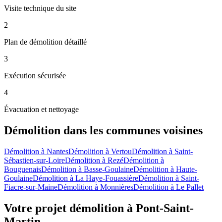
Visite technique du site
2
Plan de démolition détaillé
3
Exécution sécurisée
4
Évacuation et nettoyage
Démolition
dans les communes voisines
Démolition
à
Nantes
Démolition
à
Vertou
Démolition
à
Saint-
Sébastien-sur-Loire
Démolition
à
Rezé
Démolition
à
Bouguenais
Démolition
à
Basse-Goulaine
Démolition
à
Haute-
Goulaine
Démolition
à
La Haye-Fouassière
Démolition
à
Saint-
Fiacre-sur-Maine
Démolition
à
Monnières
Démolition
à
Le Pallet
Votre projet démolition à Pont-Saint-
Martin