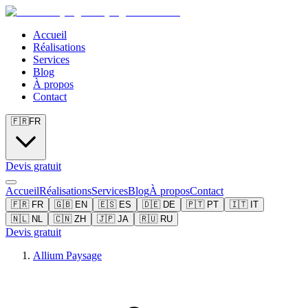
Accueil
Réalisations
Services
Blog
À propos
Contact
🇫🇷
FR
Devis gratuit
Accueil
Réalisations
Services
Blog
À propos
Contact
🇫🇷
FR
🇬🇧
EN
🇪🇸
ES
🇩🇪
DE
🇵🇹
PT
🇮🇹
IT
🇳🇱
NL
🇨🇳
ZH
🇯🇵
JA
🇷🇺
RU
Devis gratuit
Allium Paysage