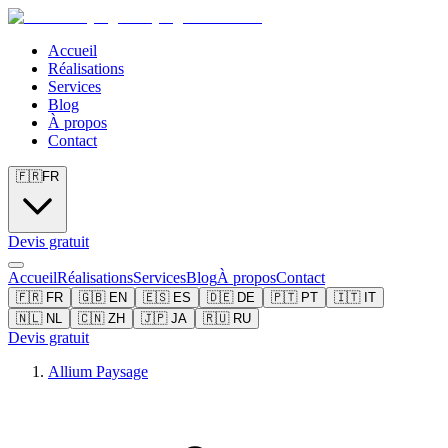
Accueil
Réalisations
Services
Blog
À propos
Contact
🇫🇷
FR
Devis gratuit
Accueil
Réalisations
Services
Blog
À propos
Contact
🇫🇷
FR
🇬🇧
EN
🇪🇸
ES
🇩🇪
DE
🇵🇹
PT
🇮🇹
IT
🇳🇱
NL
🇨🇳
ZH
🇯🇵
JA
🇷🇺
RU
Devis gratuit
Allium Paysage