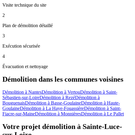
Visite technique du site
2
Plan de démolition détaillé
3
Exécution sécurisée
4
Évacuation et nettoyage
Démolition
dans les communes voisines
Démolition
à
Nantes
Démolition
à
Vertou
Démolition
à
Saint-
Sébastien-sur-Loire
Démolition
à
Rezé
Démolition
à
Bouguenais
Démolition
à
Basse-Goulaine
Démolition
à
Haute-
Goulaine
Démolition
à
La Haye-Fouassière
Démolition
à
Saint-
Fiacre-sur-Maine
Démolition
à
Monnières
Démolition
à
Le Pallet
Votre projet démolition à Sainte-Luce-
sur-Loire