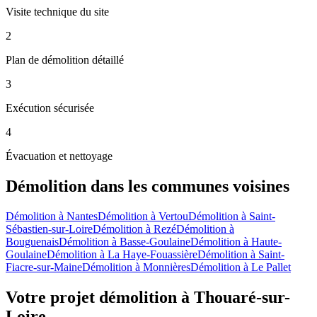
Visite technique du site
2
Plan de démolition détaillé
3
Exécution sécurisée
4
Évacuation et nettoyage
Démolition
dans les communes voisines
Démolition
à
Nantes
Démolition
à
Vertou
Démolition
à
Saint-
Sébastien-sur-Loire
Démolition
à
Rezé
Démolition
à
Bouguenais
Démolition
à
Basse-Goulaine
Démolition
à
Haute-
Goulaine
Démolition
à
La Haye-Fouassière
Démolition
à
Saint-
Fiacre-sur-Maine
Démolition
à
Monnières
Démolition
à
Le Pallet
Votre projet démolition à Thouaré-sur-
Loire