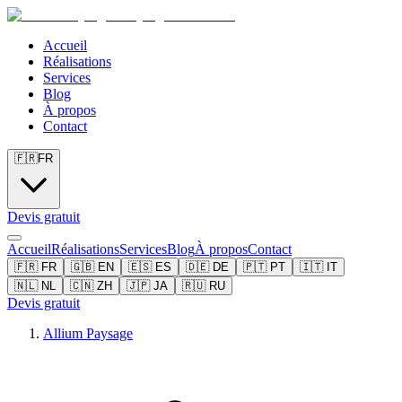
Accueil
Réalisations
Services
Blog
À propos
Contact
🇫🇷
FR
Devis gratuit
Accueil
Réalisations
Services
Blog
À propos
Contact
🇫🇷
FR
🇬🇧
EN
🇪🇸
ES
🇩🇪
DE
🇵🇹
PT
🇮🇹
IT
🇳🇱
NL
🇨🇳
ZH
🇯🇵
JA
🇷🇺
RU
Devis gratuit
Allium Paysage