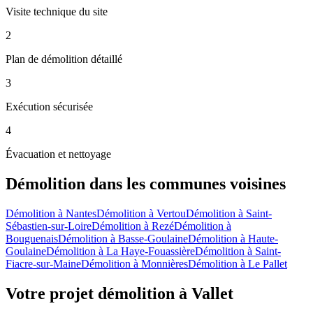
Visite technique du site
2
Plan de démolition détaillé
3
Exécution sécurisée
4
Évacuation et nettoyage
Démolition
dans les communes voisines
Démolition
à
Nantes
Démolition
à
Vertou
Démolition
à
Saint-
Sébastien-sur-Loire
Démolition
à
Rezé
Démolition
à
Bouguenais
Démolition
à
Basse-Goulaine
Démolition
à
Haute-
Goulaine
Démolition
à
La Haye-Fouassière
Démolition
à
Saint-
Fiacre-sur-Maine
Démolition
à
Monnières
Démolition
à
Le Pallet
Votre projet démolition à Vallet