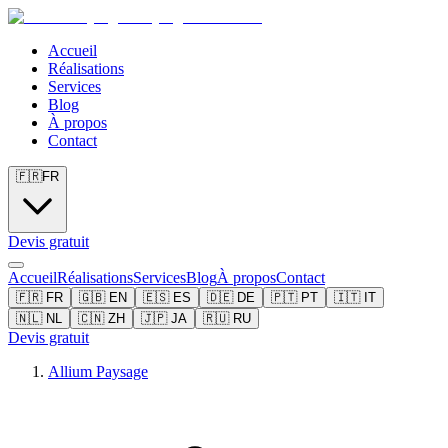
Accueil
Réalisations
Services
Blog
À propos
Contact
🇫🇷
FR
Devis gratuit
Accueil
Réalisations
Services
Blog
À propos
Contact
🇫🇷
FR
🇬🇧
EN
🇪🇸
ES
🇩🇪
DE
🇵🇹
PT
🇮🇹
IT
🇳🇱
NL
🇨🇳
ZH
🇯🇵
JA
🇷🇺
RU
Devis gratuit
Allium Paysage