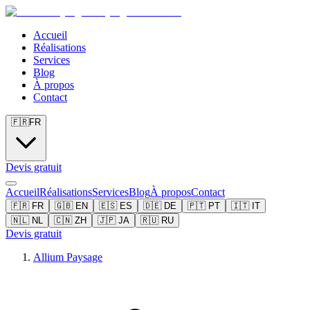
Accueil
Réalisations
Services
Blog
À propos
Contact
🇫🇷
FR
Devis gratuit
Accueil
Réalisations
Services
Blog
À propos
Contact
🇫🇷
FR
🇬🇧
EN
🇪🇸
ES
🇩🇪
DE
🇵🇹
PT
🇮🇹
IT
🇳🇱
NL
🇨🇳
ZH
🇯🇵
JA
🇷🇺
RU
Devis gratuit
Allium Paysage