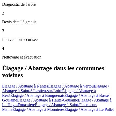
Diagnostic de l'arbre
2
Devis détaillé gratuit
3
Intervention sécurisée
4
Nettoyage et évacuation
Élagage / Abattage
dans les communes
voisines
Élagage / Abattage
à
Nantes
Élagage / Abattage
à
Vertou
Élagage /
Abattage
à
Saint-Sébastien-sur-Loire
Élagage / Abattage
à
Rezé
Élagage / Abattage
à
Bouguenais
Élagage / Abattage
à
Basse-
Goulaine
Élagage / Abattage
à
Haute-Goulaine
Élagage / Abattage
à
La Haye-Fouassière
Élagage / Abattage
à
Saint-Fiacre-sur-
Maine
Élagage / Abattage
à
Monnières
Élagage / Abattage
à
Le Pallet