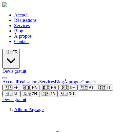
Accueil
Réalisations
Services
Blog
À propos
Contact
🇫🇷
FR
Devis gratuit
Accueil
Réalisations
Services
Blog
À propos
Contact
🇫🇷
FR
🇬🇧
EN
🇪🇸
ES
🇩🇪
DE
🇵🇹
PT
🇮🇹
IT
🇳🇱
NL
🇨🇳
ZH
🇯🇵
JA
🇷🇺
RU
Devis gratuit
Allium Paysage