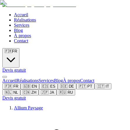
Accueil
Réalisations
Services
Blog
À propos
Contact
🇫🇷
FR
Devis gratuit
Accueil
Réalisations
Services
Blog
À propos
Contact
🇫🇷
FR
🇬🇧
EN
🇪🇸
ES
🇩🇪
DE
🇵🇹
PT
🇮🇹
IT
🇳🇱
NL
🇨🇳
ZH
🇯🇵
JA
🇷🇺
RU
Devis gratuit
Allium Paysage