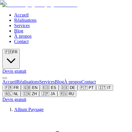
Accueil
Réalisations
Services
Blog
À propos
Contact
🇫🇷
FR
Devis gratuit
Accueil
Réalisations
Services
Blog
À propos
Contact
🇫🇷
FR
🇬🇧
EN
🇪🇸
ES
🇩🇪
DE
🇵🇹
PT
🇮🇹
IT
🇳🇱
NL
🇨🇳
ZH
🇯🇵
JA
🇷🇺
RU
Devis gratuit
Allium Paysage