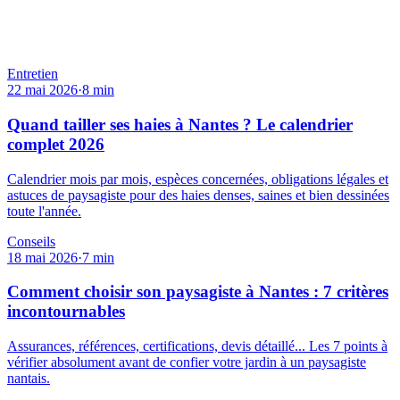
Entretien
22 mai 2026
·
8
min
Quand tailler ses haies à Nantes ? Le calendrier
complet 2026
Calendrier mois par mois, espèces concernées, obligations légales et
astuces de paysagiste pour des haies denses, saines et bien dessinées
toute l'année.
Conseils
18 mai 2026
·
7
min
Comment choisir son paysagiste à Nantes : 7 critères
incontournables
Assurances, références, certifications, devis détaillé... Les 7 points à
vérifier absolument avant de confier votre jardin à un paysagiste
nantais.