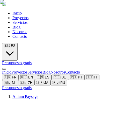
Inicio
Proyectos
Servicios
Blog
Nosotros
Contacto
🇪🇸
ES
Presupuesto gratis
Inicio
Proyectos
Servicios
Blog
Nosotros
Contacto
🇫🇷
FR
🇬🇧
EN
🇪🇸
ES
🇩🇪
DE
🇵🇹
PT
🇮🇹
IT
🇳🇱
NL
🇨🇳
ZH
🇯🇵
JA
🇷🇺
RU
Presupuesto gratis
Allium Paysage