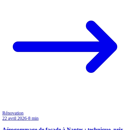
Rénovation
22 avril 2026
·
8
min
Aérogommage de façade à Nantes : technique, prix