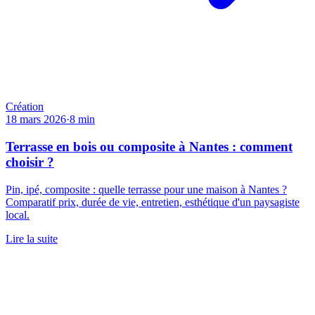
Création
18 mars 2026
·
8
min
Terrasse en bois ou composite à Nantes : comment
choisir ?
Pin, ipé, composite : quelle terrasse pour une maison à Nantes ?
Comparatif prix, durée de vie, entretien, esthétique d'un paysagiste
local.
Lire la suite