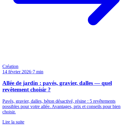
Création
14 février 2026
·
7
min
Allée de jardin : pavés, gravier, dalles — quel
revêtement choisir ?
Pavés, gravier, dalles, béton désactivé, résine : 5 revêtements
possibles pour votre allée. Avantages, prix et conseils pour bien
choisir.
Lire la suite