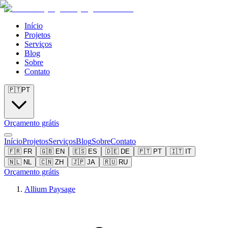
Início
Projetos
Serviços
Blog
Sobre
Contato
🇵🇹
PT
Orçamento grátis
Início
Projetos
Serviços
Blog
Sobre
Contato
🇫🇷
FR
🇬🇧
EN
🇪🇸
ES
🇩🇪
DE
🇵🇹
PT
🇮🇹
IT
🇳🇱
NL
🇨🇳
ZH
🇯🇵
JA
🇷🇺
RU
Orçamento grátis
Allium Paysage