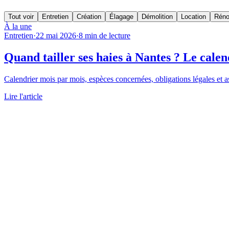
Tout voir
Entretien
Création
Élagage
Démolition
Location
Réno
À la une
Entretien
·
22 mai 2026
·
8
min de lecture
Quand tailler ses haies à Nantes ? Le cale
Calendrier mois par mois, espèces concernées, obligations légales et as
Lire l'article