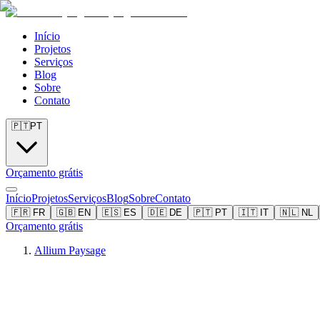
Início
Projetos
Serviços
Blog
Sobre
Contato
🇵🇹
PT
Orçamento grátis
Início
Projetos
Serviços
Blog
Sobre
Contato
🇫🇷
FR
🇬🇧
EN
🇪🇸
ES
🇩🇪
DE
🇵🇹
PT
🇮🇹
IT
🇳🇱
NL
Orçamento grátis
Allium Paysage