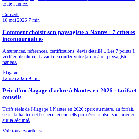
toute l'année.
Conseils
18 mai 2026
·
7
min
Comment choisir son paysagiste à Nantes : 7 critères
incontournables
Assurances, références, certifications, devis détaillé... Les 7 points à
vérifier absolument avant de confier votre jardin à un paysagiste
nantais.
Élagage
12 mai 2026
·
9
min
Prix d'un élagage d'arbre à Nantes en 2026 : tarifs et
conseils
Tarifs réels de l'élagage à Nantes en 2026 : prix au mètre, au forfait,
selon la hauteur et l'espèce, et conseils pour économiser sans rogner
sur la sécurité.
Voir tous les articles