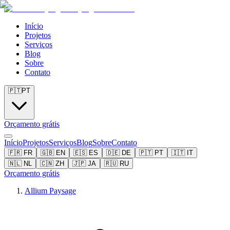
Início
Projetos
Serviços
Blog
Sobre
Contato
🇵🇹
PT
Orçamento grátis
Início
Projetos
Serviços
Blog
Sobre
Contato
🇫🇷
FR
🇬🇧
EN
🇪🇸
ES
🇩🇪
DE
🇵🇹
PT
🇮🇹
IT
🇳🇱
NL
🇨🇳
ZH
🇯🇵
JA
🇷🇺
RU
Orçamento grátis
Allium Paysage