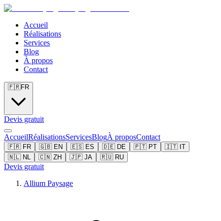
Accueil
Réalisations
Services
Blog
À propos
Contact
🇫🇷
FR
Devis gratuit
Accueil
Réalisations
Services
Blog
À propos
Contact
🇫🇷
FR
🇬🇧
EN
🇪🇸
ES
🇩🇪
DE
🇵🇹
PT
🇮🇹
IT
🇳🇱
NL
🇨🇳
ZH
🇯🇵
JA
🇷🇺
RU
Devis gratuit
Allium Paysage