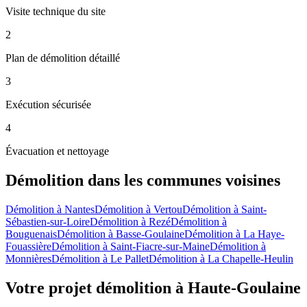
Visite technique du site
2
Plan de démolition détaillé
3
Exécution sécurisée
4
Évacuation et nettoyage
Démolition
dans les communes voisines
Démolition
à
Nantes
Démolition
à
Vertou
Démolition
à
Saint-
Sébastien-sur-Loire
Démolition
à
Rezé
Démolition
à
Bouguenais
Démolition
à
Basse-Goulaine
Démolition
à
La Haye-
Fouassière
Démolition
à
Saint-Fiacre-sur-Maine
Démolition
à
Monnières
Démolition
à
Le Pallet
Démolition
à
La Chapelle-Heulin
Votre projet démolition à Haute-Goulaine