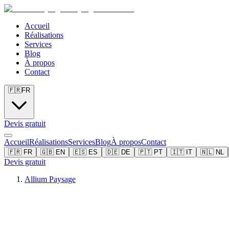
Accueil
Réalisations
Services
Blog
À propos
Contact
🇫🇷
FR
Devis gratuit
Accueil
Réalisations
Services
Blog
À propos
Contact
🇫🇷
FR
🇬🇧
EN
🇪🇸
ES
🇩🇪
DE
🇵🇹
PT
🇮🇹
IT
🇳🇱
NL
Devis gratuit
Allium Paysage