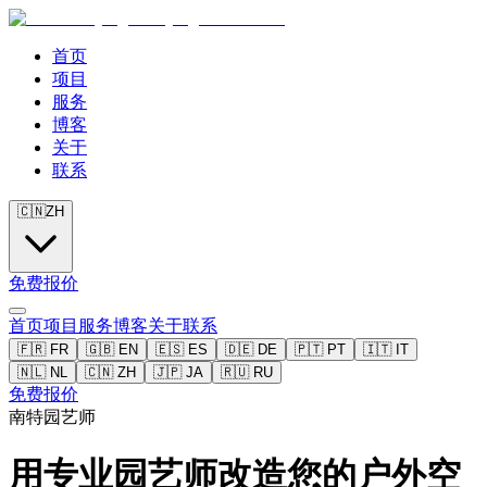
首页
项目
服务
博客
关于
联系
🇨🇳
ZH
免费报价
首页
项目
服务
博客
关于
联系
🇫🇷
FR
🇬🇧
EN
🇪🇸
ES
🇩🇪
DE
🇵🇹
PT
🇮🇹
IT
🇳🇱
NL
🇨🇳
ZH
🇯🇵
JA
🇷🇺
RU
免费报价
南特园艺师
用专业园艺师改造您的户外空