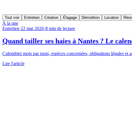
Tout voir
Entretien
Création
Élagage
Démolition
Location
Réno
À la une
Entretien
·
22 mai 2026
·
8
min de lecture
Quand tailler ses haies à Nantes ? Le cale
Calendrier mois par mois, espèces concernées, obligations légales et as
Lire l'article