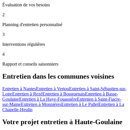
Évaluation de vos besoins
2
Planning d'entretien personnalisé
3
Interventions régulières
4
Rapport et conseils saisonniers
Entretien
dans les communes voisines
Entretien
à
Nantes
Entretien
à
Vertou
Entretien
à
Saint-Sébastien-sur-
Loire
Entretien
à
Rezé
Entretien
à
Bouguenais
Entretien
à
Basse-
Goulaine
Entretien
à
La Haye-Fouassière
Entretien
à
Saint-Fiacre-
sur-Maine
Entretien
à
Monnières
Entretien
à
Le Pallet
Entretien
à
La
Chapelle-Heulin
Votre projet entretien à Haute-Goulaine