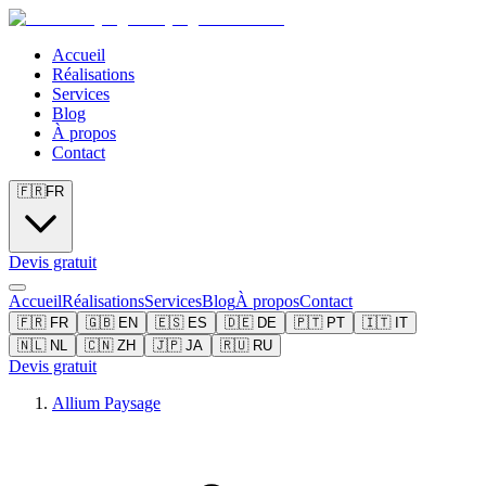
Accueil
Réalisations
Services
Blog
À propos
Contact
🇫🇷
FR
Devis gratuit
Accueil
Réalisations
Services
Blog
À propos
Contact
🇫🇷
FR
🇬🇧
EN
🇪🇸
ES
🇩🇪
DE
🇵🇹
PT
🇮🇹
IT
🇳🇱
NL
🇨🇳
ZH
🇯🇵
JA
🇷🇺
RU
Devis gratuit
Allium Paysage