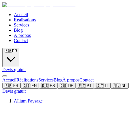
Accueil
Réalisations
Services
Blog
À propos
Contact
🇫🇷
FR
Devis gratuit
Accueil
Réalisations
Services
Blog
À propos
Contact
🇫🇷
FR
🇬🇧
EN
🇪🇸
ES
🇩🇪
DE
🇵🇹
PT
🇮🇹
IT
🇳🇱
NL
Devis gratuit
Allium Paysage