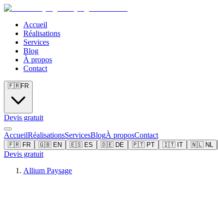
Accueil
Réalisations
Services
Blog
À propos
Contact
🇫🇷
FR
Devis gratuit
Accueil
Réalisations
Services
Blog
À propos
Contact
🇫🇷
FR
🇬🇧
EN
🇪🇸
ES
🇩🇪
DE
🇵🇹
PT
🇮🇹
IT
🇳🇱
NL
Devis gratuit
Allium Paysage