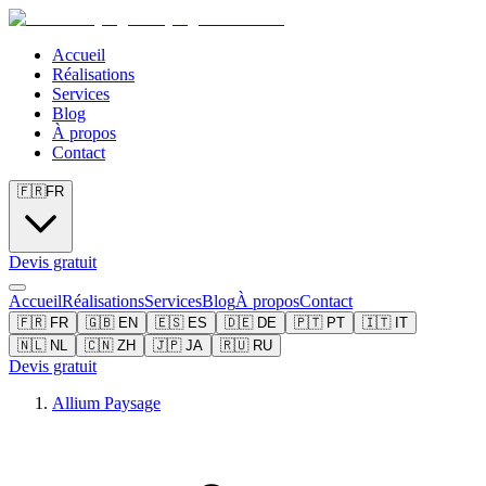
Accueil
Réalisations
Services
Blog
À propos
Contact
🇫🇷
FR
Devis gratuit
Accueil
Réalisations
Services
Blog
À propos
Contact
🇫🇷
FR
🇬🇧
EN
🇪🇸
ES
🇩🇪
DE
🇵🇹
PT
🇮🇹
IT
🇳🇱
NL
🇨🇳
ZH
🇯🇵
JA
🇷🇺
RU
Devis gratuit
Allium Paysage