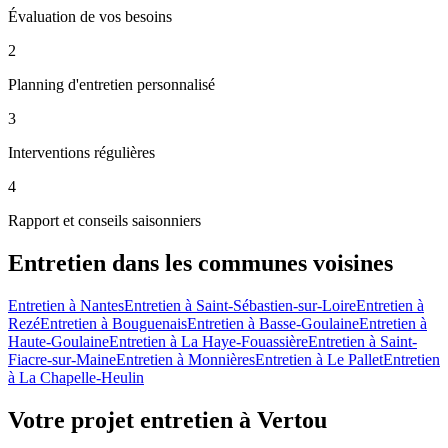
Évaluation de vos besoins
2
Planning d'entretien personnalisé
3
Interventions régulières
4
Rapport et conseils saisonniers
Entretien
dans les communes voisines
Entretien
à
Nantes
Entretien
à
Saint-Sébastien-sur-Loire
Entretien
à
Rezé
Entretien
à
Bouguenais
Entretien
à
Basse-Goulaine
Entretien
à
Haute-Goulaine
Entretien
à
La Haye-Fouassière
Entretien
à
Saint-
Fiacre-sur-Maine
Entretien
à
Monnières
Entretien
à
Le Pallet
Entretien
à
La Chapelle-Heulin
Votre projet entretien à Vertou