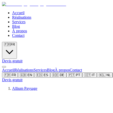
Accueil
Réalisations
Services
Blog
À propos
Contact
🇫🇷
FR
Devis gratuit
Accueil
Réalisations
Services
Blog
À propos
Contact
🇫🇷
FR
🇬🇧
EN
🇪🇸
ES
🇩🇪
DE
🇵🇹
PT
🇮🇹
IT
🇳🇱
NL
Devis gratuit
Allium Paysage