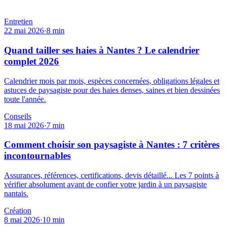
Entretien
22 mai 2026
·
8
min
Quand tailler ses haies à Nantes ? Le calendrier
complet 2026
Calendrier mois par mois, espèces concernées, obligations légales et
astuces de paysagiste pour des haies denses, saines et bien dessinées
toute l'année.
Conseils
18 mai 2026
·
7
min
Comment choisir son paysagiste à Nantes : 7 critères
incontournables
Assurances, références, certifications, devis détaillé... Les 7 points à
vérifier absolument avant de confier votre jardin à un paysagiste
nantais.
Création
8 mai 2026
·
10
min