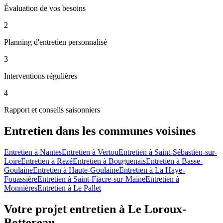
Évaluation de vos besoins
2
Planning d'entretien personnalisé
3
Interventions régulières
4
Rapport et conseils saisonniers
Entretien
dans les communes voisines
Entretien
à
Nantes
Entretien
à
Vertou
Entretien
à
Saint-Sébastien-sur-
Loire
Entretien
à
Rezé
Entretien
à
Bouguenais
Entretien
à
Basse-
Goulaine
Entretien
à
Haute-Goulaine
Entretien
à
La Haye-
Fouassière
Entretien
à
Saint-Fiacre-sur-Maine
Entretien
à
Monnières
Entretien
à
Le Pallet
Votre projet entretien à Le Loroux-
Bottereau