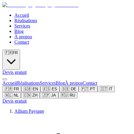
Accueil
Réalisations
Services
Blog
À propos
Contact
🇫🇷
FR
Devis gratuit
Accueil
Réalisations
Services
Blog
À propos
Contact
🇫🇷
FR
🇬🇧
EN
🇪🇸
ES
🇩🇪
DE
🇵🇹
PT
🇮🇹
IT
🇳🇱
NL
🇨🇳
ZH
🇯🇵
JA
🇷🇺
RU
Devis gratuit
Allium Paysage