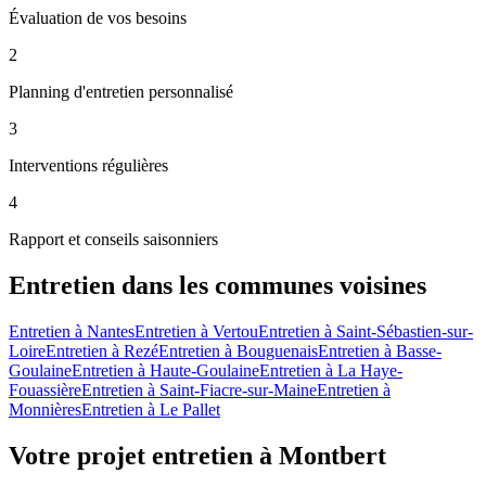
Évaluation de vos besoins
2
Planning d'entretien personnalisé
3
Interventions régulières
4
Rapport et conseils saisonniers
Entretien
dans les communes voisines
Entretien
à
Nantes
Entretien
à
Vertou
Entretien
à
Saint-Sébastien-sur-
Loire
Entretien
à
Rezé
Entretien
à
Bouguenais
Entretien
à
Basse-
Goulaine
Entretien
à
Haute-Goulaine
Entretien
à
La Haye-
Fouassière
Entretien
à
Saint-Fiacre-sur-Maine
Entretien
à
Monnières
Entretien
à
Le Pallet
Votre projet entretien à Montbert