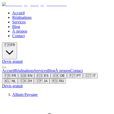
Accueil
Réalisations
Services
Blog
À propos
Contact
🇫🇷
FR
Devis gratuit
Accueil
Réalisations
Services
Blog
À propos
Contact
🇫🇷
FR
🇬🇧
EN
🇪🇸
ES
🇩🇪
DE
🇵🇹
PT
🇮🇹
IT
🇳🇱
NL
🇨🇳
ZH
🇯🇵
JA
🇷🇺
RU
Devis gratuit
Allium Paysage