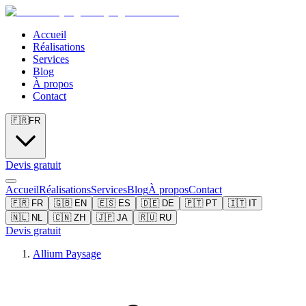
Accueil
Réalisations
Services
Blog
À propos
Contact
🇫🇷
FR
Devis gratuit
Accueil
Réalisations
Services
Blog
À propos
Contact
🇫🇷
FR
🇬🇧
EN
🇪🇸
ES
🇩🇪
DE
🇵🇹
PT
🇮🇹
IT
🇳🇱
NL
🇨🇳
ZH
🇯🇵
JA
🇷🇺
RU
Devis gratuit
Allium Paysage