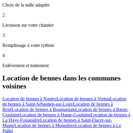
Choix de la taille adaptée
2
Livraison sur votre chantier
3
Remplissage à votre rythme
4
Enlèvement et traitement
Location de bennes
dans les communes
voisines
Location de bennes
à
Nantes
Location de bennes
à
Vertou
Location
de bennes
à
Saint-Sébastien-sur-Loire
Location de bennes
à
Rezé
Location de bennes
à
Bouguenais
Location de bennes
à
Basse-
Goulaine
Location de bennes
à
Haute-Goulaine
Location de bennes
à
La Haye-Fouassière
Location de bennes
à
Saint-Fiacre-sur-
Maine
Location de bennes
à
Monnières
Location de bennes
à
Le
Pallet