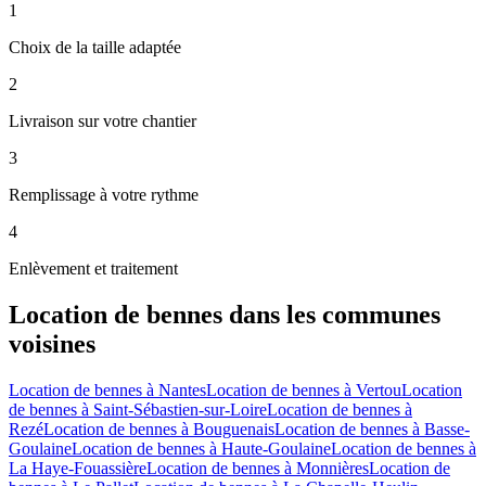
1
Choix de la taille adaptée
2
Livraison sur votre chantier
3
Remplissage à votre rythme
4
Enlèvement et traitement
Location de bennes
dans les communes
voisines
Location de bennes
à
Nantes
Location de bennes
à
Vertou
Location
de bennes
à
Saint-Sébastien-sur-Loire
Location de bennes
à
Rezé
Location de bennes
à
Bouguenais
Location de bennes
à
Basse-
Goulaine
Location de bennes
à
Haute-Goulaine
Location de bennes
à
La Haye-Fouassière
Location de bennes
à
Monnières
Location de