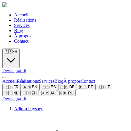
Accueil
Réalisations
Services
Blog
À propos
Contact
🇫🇷
FR
Devis gratuit
Accueil
Réalisations
Services
Blog
À propos
Contact
🇫🇷
FR
🇬🇧
EN
🇪🇸
ES
🇩🇪
DE
🇵🇹
PT
🇮🇹
IT
🇳🇱
NL
🇨🇳
ZH
🇯🇵
JA
🇷🇺
RU
Devis gratuit
Allium Paysage