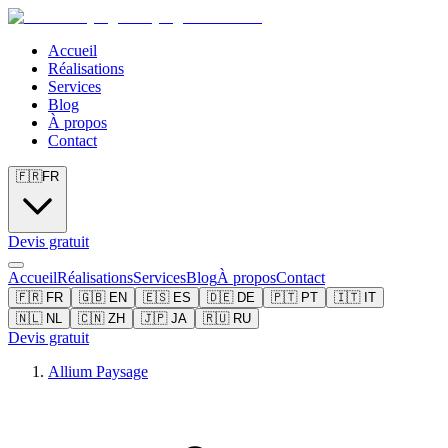
Accueil
Réalisations
Services
Blog
À propos
Contact
🇫🇷
FR
Devis gratuit
Accueil
Réalisations
Services
Blog
À propos
Contact
🇫🇷
FR
🇬🇧
EN
🇪🇸
ES
🇩🇪
DE
🇵🇹
PT
🇮🇹
IT
🇳🇱
NL
🇨🇳
ZH
🇯🇵
JA
🇷🇺
RU
Devis gratuit
Allium Paysage