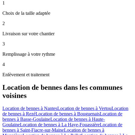
1
Choix de la taille adaptée
2
Livraison sur votre chantier
3
Remplissage à votre rythme
4
Enlèvement et traitement
Location de bennes
dans les communes
voisines
Location de bennes
à
Nantes
Location de bennes
à
Vertou
Location
de bennes
à
Rezé
Location de bennes
à
Bouguenais
Location de
bennes
à
Basse-Goulaine
Location de bennes
à
Haute-
Goulaine
Location de bennes
à
La Haye-Fouassière
Location de
bennes
à
Saint-Fiacre-sur-Maine
Location de bennes
à