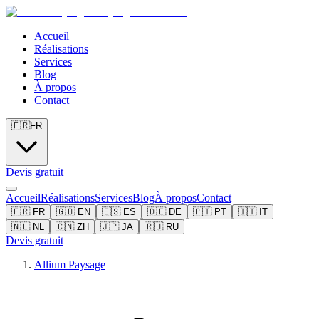
Accueil
Réalisations
Services
Blog
À propos
Contact
🇫🇷
FR
Devis gratuit
Accueil
Réalisations
Services
Blog
À propos
Contact
🇫🇷
FR
🇬🇧
EN
🇪🇸
ES
🇩🇪
DE
🇵🇹
PT
🇮🇹
IT
🇳🇱
NL
🇨🇳
ZH
🇯🇵
JA
🇷🇺
RU
Devis gratuit
Allium Paysage