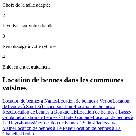
Choix de la taille adaptée
2
Livraison sur votre chantier
3
Remplissage à votre rythme
4
Enlèvement et traitement
Location de bennes
dans les communes
voisines
Location de bennes
à
Nantes
Location de bennes
à
Vertou
Location
de bennes
à
Saint-Sébastien-sur-Loire
Location de bennes
à
Rezé
Location de bennes
à
Bouguenais
Location de bennes
à
Basse-
Goulaine
Location de bennes
à
Haute-Goulaine
Location de bennes
à
La Haye-Fouassière
Location de bennes
à
Saint-Fiacre-sur-
Maine
Location de bennes
à
Le Pallet
Location de bennes
à
La
Chapelle-Heulin