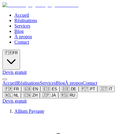
Accueil
Réalisations
Services
Blog
À propos
Contact
🇫🇷
FR
Devis gratuit
Accueil
Réalisations
Services
Blog
À propos
Contact
🇫🇷
FR
🇬🇧
EN
🇪🇸
ES
🇩🇪
DE
🇵🇹
PT
🇮🇹
IT
🇳🇱
NL
🇨🇳
ZH
🇯🇵
JA
🇷🇺
RU
Devis gratuit
Allium Paysage