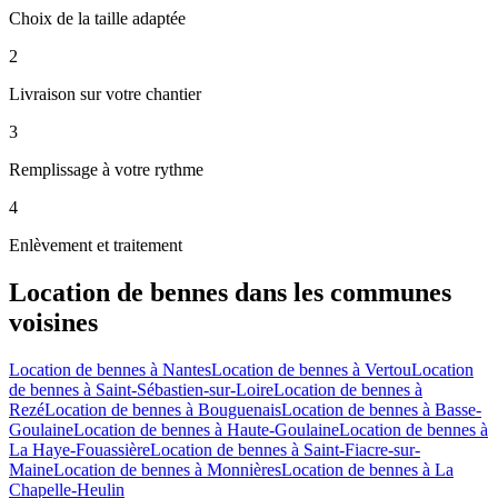
Choix de la taille adaptée
2
Livraison sur votre chantier
3
Remplissage à votre rythme
4
Enlèvement et traitement
Location de bennes
dans les communes
voisines
Location de bennes
à
Nantes
Location de bennes
à
Vertou
Location
de bennes
à
Saint-Sébastien-sur-Loire
Location de bennes
à
Rezé
Location de bennes
à
Bouguenais
Location de bennes
à
Basse-
Goulaine
Location de bennes
à
Haute-Goulaine
Location de bennes
à
La Haye-Fouassière
Location de bennes
à
Saint-Fiacre-sur-
Maine
Location de bennes
à
Monnières
Location de bennes
à
La
Chapelle-Heulin