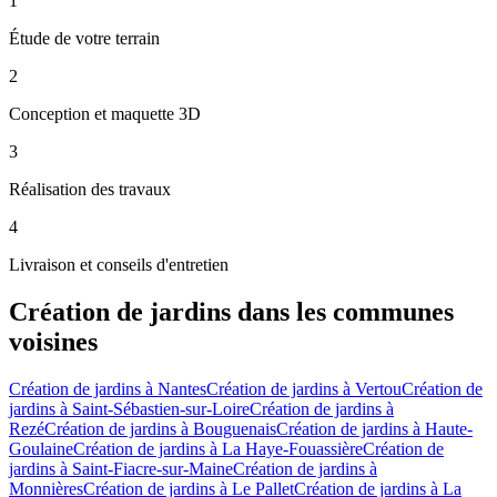
1
Étude de votre terrain
2
Conception et maquette 3D
3
Réalisation des travaux
4
Livraison et conseils d'entretien
Création de jardins
dans les communes
voisines
Création de jardins
à
Nantes
Création de jardins
à
Vertou
Création de
jardins
à
Saint-Sébastien-sur-Loire
Création de jardins
à
Rezé
Création de jardins
à
Bouguenais
Création de jardins
à
Haute-
Goulaine
Création de jardins
à
La Haye-Fouassière
Création de
jardins
à
Saint-Fiacre-sur-Maine
Création de jardins
à
Monnières
Création de jardins
à
Le Pallet
Création de jardins
à
La