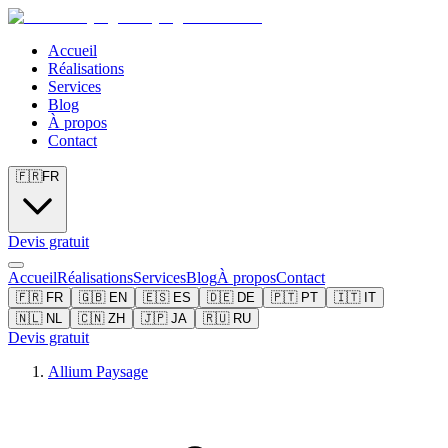
Accueil
Réalisations
Services
Blog
À propos
Contact
🇫🇷
FR
Devis gratuit
Accueil
Réalisations
Services
Blog
À propos
Contact
🇫🇷
FR
🇬🇧
EN
🇪🇸
ES
🇩🇪
DE
🇵🇹
PT
🇮🇹
IT
🇳🇱
NL
🇨🇳
ZH
🇯🇵
JA
🇷🇺
RU
Devis gratuit
Allium Paysage