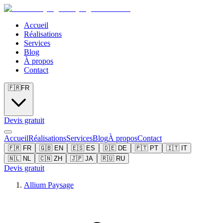
Accueil
Réalisations
Services
Blog
À propos
Contact
🇫🇷
FR
Devis gratuit
Accueil
Réalisations
Services
Blog
À propos
Contact
🇫🇷
FR
🇬🇧
EN
🇪🇸
ES
🇩🇪
DE
🇵🇹
PT
🇮🇹
IT
🇳🇱
NL
🇨🇳
ZH
🇯🇵
JA
🇷🇺
RU
Devis gratuit
Allium Paysage