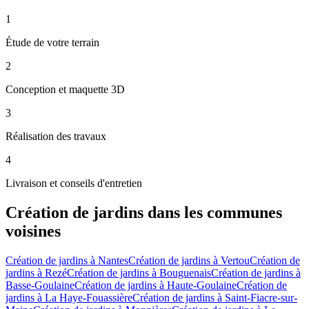
1
Étude de votre terrain
2
Conception et maquette 3D
3
Réalisation des travaux
4
Livraison et conseils d'entretien
Création de jardins
dans les communes
voisines
Création de jardins
à
Nantes
Création de jardins
à
Vertou
Création de
jardins
à
Rezé
Création de jardins
à
Bouguenais
Création de jardins
à
Basse-Goulaine
Création de jardins
à
Haute-Goulaine
Création de
jardins
à
La Haye-Fouassière
Création de jardins
à
Saint-Fiacre-sur-