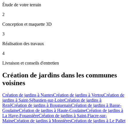
Étude de votre terrain
2
Conception et maquette 3D
3
Réalisation des travaux
4
Livraison et conseils d'entretien
Création de jardins
dans les communes
voisines
Création de jardins
à
Nantes
Création de jardins
à
Vertou
Création de
jardins
à
Saint-Sébastien-sur-Loire
Création de jardins
à
Rezé
Création de jardins
à
Bouguenais
Création de jardins
à
Basse-
Goulaine
Création de jardins
à
Haute-Goulaine
Création de jardins
à
La Haye-Fouassière
Création de jardins
à
Saint-Fiacre-sur-
Maine
Création de jardins
à
Monnières
Création de jardins
à
Le Pallet