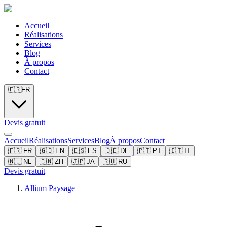
Accueil
Réalisations
Services
Blog
À propos
Contact
🇫🇷
FR
Devis gratuit
Accueil
Réalisations
Services
Blog
À propos
Contact
🇫🇷
FR
🇬🇧
EN
🇪🇸
ES
🇩🇪
DE
🇵🇹
PT
🇮🇹
IT
🇳🇱
NL
🇨🇳
ZH
🇯🇵
JA
🇷🇺
RU
Devis gratuit
Allium Paysage