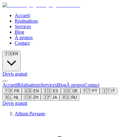
Accueil
Réalisations
Services
Blog
À propos
Contact
🇫🇷
FR
Devis gratuit
Accueil
Réalisations
Services
Blog
À propos
Contact
🇫🇷
FR
🇬🇧
EN
🇪🇸
ES
🇩🇪
DE
🇵🇹
PT
🇮🇹
IT
🇳🇱
NL
🇨🇳
ZH
🇯🇵
JA
🇷🇺
RU
Devis gratuit
Allium Paysage