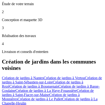
Étude de votre terrain
2
Conception et maquette 3D
3
Réalisation des travaux
4
Livraison et conseils d'entretien
Création de jardins
dans les communes
voisines
Création de jardins
à
Nantes
Création de jardins
à
Vertou
Création de
jardins
à
Saint-Sébastien-sur-Loire
Création de jardins
à
Rezé
Création de jardins
à
Bouguenais
Création de jardins
à
Basse-
Goulaine
Création de jardins
à
La Haye-Fouassière
Création de
jardins
à
Saint-Fiacre-sur-Maine
Création de jardins
à
Monnières
Création de jardins
à
Le Pallet
Création de jardins
à
La
Chapelle-Heulin