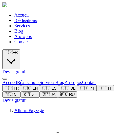
Accueil
Réalisations
Services
Blog
À propos
Contact
🇫🇷
FR
Devis gratuit
Accueil
Réalisations
Services
Blog
À propos
Contact
🇫🇷
FR
🇬🇧
EN
🇪🇸
ES
🇩🇪
DE
🇵🇹
PT
🇮🇹
IT
🇳🇱
NL
🇨🇳
ZH
🇯🇵
JA
🇷🇺
RU
Devis gratuit
Allium Paysage