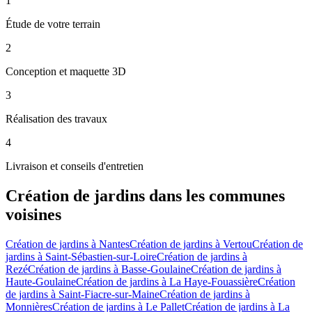
1
Étude de votre terrain
2
Conception et maquette 3D
3
Réalisation des travaux
4
Livraison et conseils d'entretien
Création de jardins
dans les communes
voisines
Création de jardins
à
Nantes
Création de jardins
à
Vertou
Création de
jardins
à
Saint-Sébastien-sur-Loire
Création de jardins
à
Rezé
Création de jardins
à
Basse-Goulaine
Création de jardins
à
Haute-Goulaine
Création de jardins
à
La Haye-Fouassière
Création
de jardins
à
Saint-Fiacre-sur-Maine
Création de jardins
à
Monnières
Création de jardins
à
Le Pallet
Création de jardins
à
La