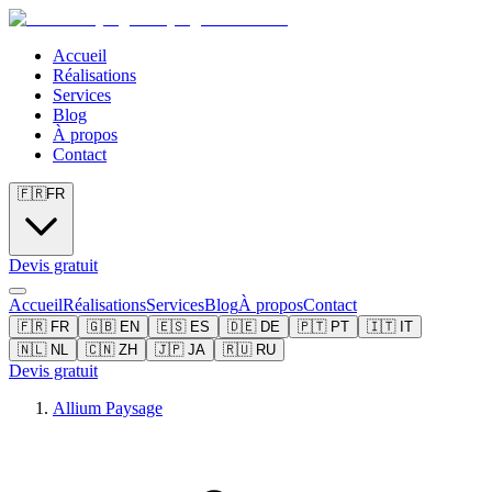
Accueil
Réalisations
Services
Blog
À propos
Contact
🇫🇷
FR
Devis gratuit
Accueil
Réalisations
Services
Blog
À propos
Contact
🇫🇷
FR
🇬🇧
EN
🇪🇸
ES
🇩🇪
DE
🇵🇹
PT
🇮🇹
IT
🇳🇱
NL
🇨🇳
ZH
🇯🇵
JA
🇷🇺
RU
Devis gratuit
Allium Paysage