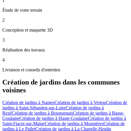
1
Étude de votre terrain
2
Conception et maquette 3D
3
Réalisation des travaux
4
Livraison et conseils d'entretien
Création de jardins
dans les communes
voisines
Création de jardins
à
Nantes
Création de jardins
à
Vertou
Création de
jardins
à
Saint-Sébastien-sur-Loire
Création de jardins
à
Rezé
Création de jardins
à
Bouguenais
Création de jardins
à
Basse-
Goulaine
Création de jardins
à
Haute-Goulaine
Création de jardins
à
Saint-Fiacre-sur-Maine
Création de jardins
à
Monnières
Création de
jardins
à
Le Pallet
Création de jardins
à
La Chapelle-Heulin