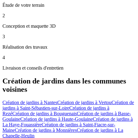
Étude de votre terrain
2
Conception et maquette 3D
3
Réalisation des travaux
4
Livraison et conseils d'entretien
Création de jardins
dans les communes
voisines
Création de jardins
à
Nantes
Création de jardins
à
Vertou
Création de
jardins
à
Saint-Sébastien-sur-Loire
Création de jardins
à
Rezé
Création de jardins
à
Bouguenais
Création de jardins
à
Basse-
Goulaine
Création de jardins
à
Haute-Goulaine
Création de jardins
à
La Haye-Fouassière
Création de jardins
à
Saint-Fiacre-sur-
Maine
Création de jardins
à
Monnières
Création de jardins
à
La
Chapelle-Heulin