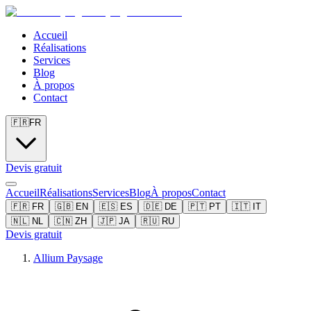
Accueil
Réalisations
Services
Blog
À propos
Contact
🇫🇷
FR
Devis gratuit
Accueil
Réalisations
Services
Blog
À propos
Contact
🇫🇷
FR
🇬🇧
EN
🇪🇸
ES
🇩🇪
DE
🇵🇹
PT
🇮🇹
IT
🇳🇱
NL
🇨🇳
ZH
🇯🇵
JA
🇷🇺
RU
Devis gratuit
Allium Paysage